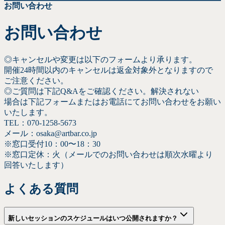
お問い
合わせ
お問い
合わせ
◎キャンセルや
変更は
以下の
フォームより
承ります。
開催24時間以内の
キャンセルは
返金対象外と
なりますので
ご注意ください。
◎ご質問は
下記Q&Aを
ご確認ください。
解決されない
場合は
下記フォームまたは
お電話にてお問い
合わせを
お願い
いたします。
TEL：070-1258-5673
メール：osaka@artbar.co.jp
※窓口受付10：00〜
18：30
※窓口定休：火
（メールでの
お問い
合わせは
順次水曜より
回答いたします）
よく
ある
質問
新しい
セッションの
スケジュールは
いつ
公開されますか？