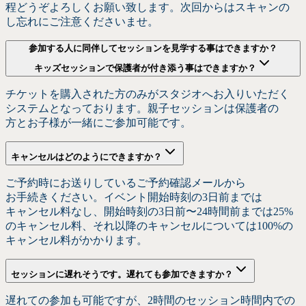
程どうぞよろしく
お願い
致します。
次回からは
スキャンの
し忘れに
ご注意くださいませ。
参加する
人に
同伴して
セッションを
見学する
事は
できますか？
キッズセッションで
保護者が
付き添う
事は
できますか？
チケットを
購入された
方
のみが
スタジオへ
お入りいただく
システムと
なっております。
親子セッションは
保護者の
方とお子様が
一緒に
ご参加
可能です。
キャンセルは
どのように
できますか？
ご予約時に
お送りしている
ご予約確認メールから
お手続きください。
イベント開始時刻の
3日前までは
キャンセル料なし、
開始時刻の
3日前〜24時間前までは
25%
の
キャンセル料、
それ以降の
キャンセルに
ついては
100%の
キャンセル料が
かかります。
セッションに
遅れそうです。
遅れても
参加できますか？
遅れての
参加も
可能ですが、
2時間の
セッション時間内での