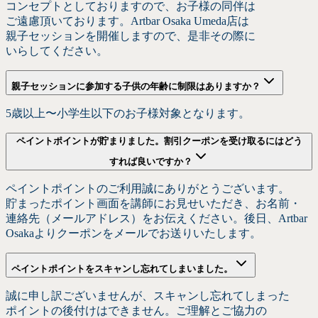
コンセプトと
しておりますので、
お子様の
同伴は
ご遠慮頂いております。
Artbar Osaka Umeda店は
親子セッションを
開催しますので、
是非
その
際に
いらしてください。
親子セッションに
参加する
子供の
年齢に
制限は
ありますか？
5歳以上
〜小学生以下の
お子様対象と
なります。
ペイントポイントが
貯まりました。
割引クーポンを
受け取るには
どう
すれば
良いですか？
ペイントポイントの
ご利用誠に
ありがとう
ございます。
貯まった
ポイント画面を
講師に
お見せいただき、
お名前・
連絡先
（メールアドレス）を
お伝えください。
後日、
Artbar
Osakaより
クーポンを
メールで
お送り
いたします。
ペイントポイントを
スキャンし忘れてしまいました。
誠に
申し訳
ございませんが、
スキャンし忘れてしまった
ポイントの
後
付けは
できません。
ご理解と
ご協力の