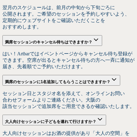
翌月の
スケジュールは、
前月の
中旬から
下旬ごろに
公開されます。
ご希望の
セッションを
予約しやすいよう、
定期的に
ウェブサイトを
ご確認いただく
ことを
おすすめします。
満席セッションの
キャンセル待ちは
できますか？
は
い！
Artbarでは
イベントページから
キャンセル待ち登録が
できます。
空席が
出ると
キャンセル待ちの
方
へ
一斉に
通知が
届き、
先着順で
ご予約いただけます。
満席の
セッションに
1名追加して
もらう
ことは
できますか？
セッション日と
スタジオ名を
添えて、
オンラインお問い
合わせフォームより
ご連絡ください。
大阪の
該当セッションで
追加席を
ご用意できるか
確認いたします。
大人向けセッションに
子どもを
連れて
行けますか？
大人向けセッションは
お酒の
提供が
あり
「大人の
空間」を