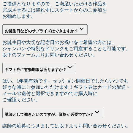
ご提供と
なりますので、
ご満足いただける
作品を
完成させるには
遅れずに
スタートからの
ご参加を
お勧めします。
お誕生
日などの
サプライズは
できますか？
お誕生日や
大切な
記念日の
お祝いを
ご希望の
方には、
シャンパンや
特別な
ドリンクを
ご用意する
ことも
可能です。
以下の
フォームより
お問い
合わせください。
ギフト券に
有効期限は
ありますか？
はい、
1年間
有効です。
セッション開催日でしたら
いつでも
好きな
時に
ご参加いただけます！
ギフト券は
カードの
配送・
メールの
送付と
選択できますので
ご購入時に
ご確認ください。
講師と
して
働きたいのですが、
資格が
必要ですか？
講師の
応募に
つきましては
以下より
お問い
合わせください。